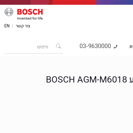
צור קשר
EN
03-9630000
ת
BO