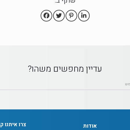
שתף ב:
עדיין מחפשים משהו?
צרו איתנו ק
אודות