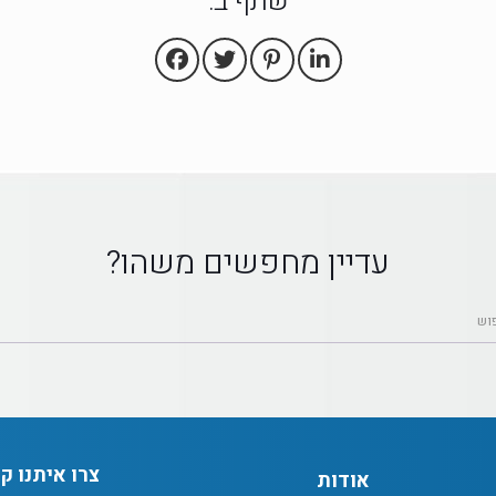
שתף ב:
עדיין מחפשים משהו?
צרו איתנו ק
אודות