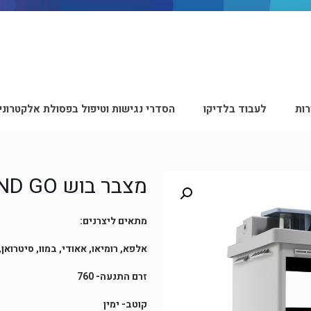
ות
לעבוד בלדיקו
הסדרי נגישות וטיפול בפסולת אלקטרוני
מצבר בוש AGM-S5A08 START AND GO
מתאים ליצרנים:
אלפא, רומיאו, אאודי, במוו, סיטרואן,
זרם התנעה- 760
קוטב- ימין