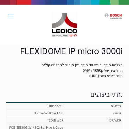
FLEXIDOME IP micro 3000i
מצלמת מיקרו כיפה עם מיקרופון מובנה להקלטה קולית
רזולוציה של 1080p ו 5MP
טווח דינמי רחב (HDR)
נתוני ביצועים
רזולוציה
1080p & 5MP
עדשה
3.2mm to 10mm, F1.6
120dB WDR
HDR/WDR
POE IEEE 802.3af / 802.3 at Type 1, Class