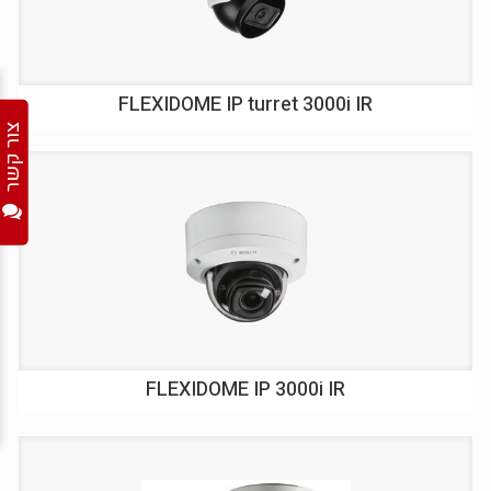
FLEXIDOME IP turret 3000i IR
צור קשר
FLEXIDOME IP 3000i IR