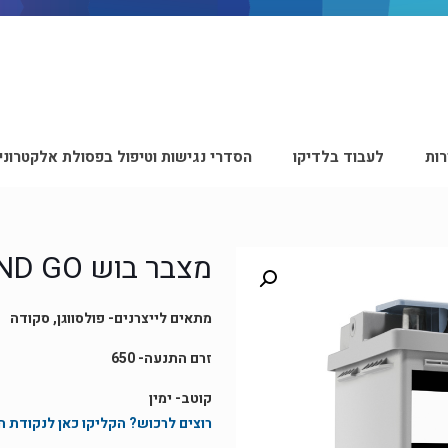
ות
לעבוד בלדיקו
הסדרי נגישות וטיפול בפסולת אלקטרוני
מצבר בוש EFB – S4E08 START AND GO
מתאים לייצרנים- פולסווגן, סקודה
זרם התנעה- 650
קוטב- ימין
רוצים לרכוש? הקליקו כאן לנקודת 