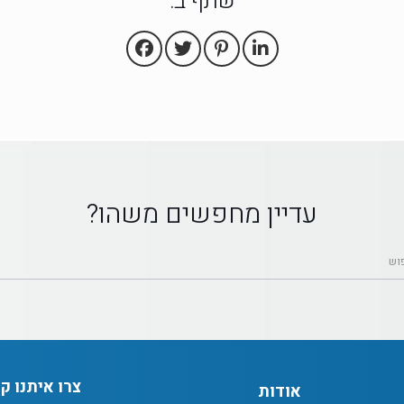
שתף ב:
עדיין מחפשים משהו?
צרו איתנו ק
אודות