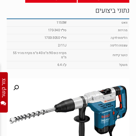
נתוני ביצועים
וואט
1150W
מהירות
170-340 סל"ד
הלימות לדקה
1700-3050 פל"ד
עוצמת הלימה
2/11J
מקדח כוס 90 מ”מ 40 מ”מ מקדח מהיר 55
כושר קידוח
מ”מ
משקל
6.4 ק"ג
צור קשר