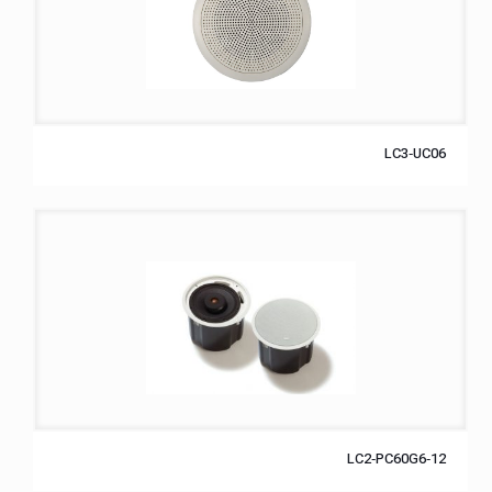
LC3‑UC06
LC2‑PC60G6‑12