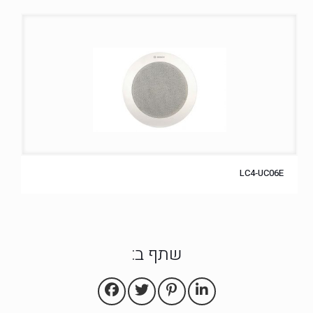
LC4‑UC06E
שתף ב: