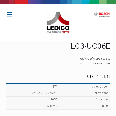
LC3-UC06E
עיצוב נעים ולא פולשני
אורך חיים ארוך במיוחד
נתוני ביצועים
הספק מקסימלי
9W
הספק נומינלי
6 W (6/3/1.5/0.75 W)
מתח נומינלי
100V
משקל
538 גרם