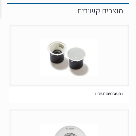
LC2‑PC60G6‑8H