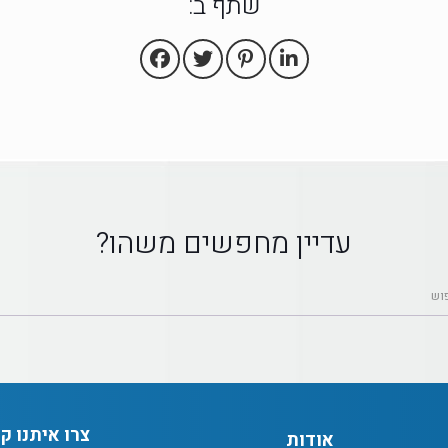
שתף ב:
עדיין מחפשים משהו?
צרו איתנו ק
אודות