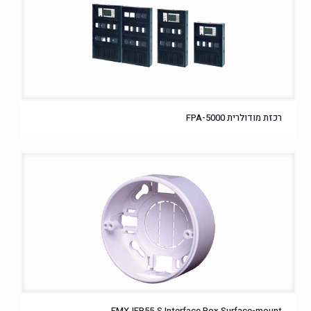
רכזת מודולרית FPA-5000
FMX‑IFB55‑S Interface Box Surface-mount