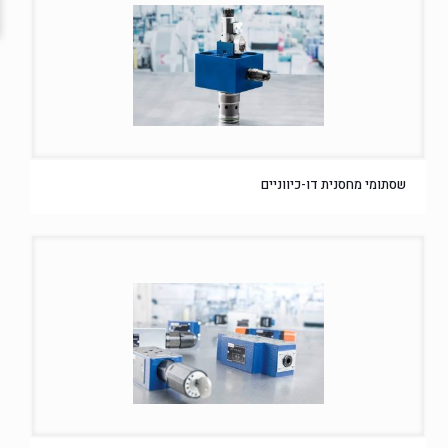
שסתומי מחסנית דו-כיווניים