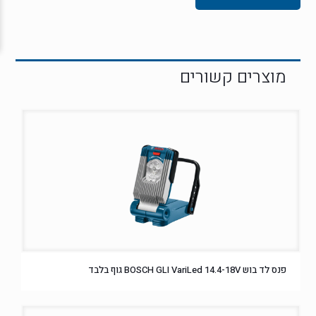
פנס לד בוש BOSCH GLI VariLed 14.4-18V גוף בלבד