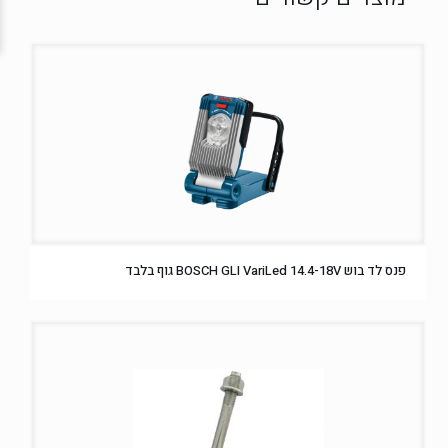
פנס לד בוש BOSCH GLI VariLed 14.4-18V גוף בלבד