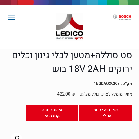
סט סוללה+מטען לכלי גינון וכלים
ירוקים 18V 2AH בוש
1600A02CK7
מחיר מומלץ לצרכן כולל מע"מ:
₪
422.00
אני רוצה לקנות
איתור החנות
אונליין
הקרובה אלי