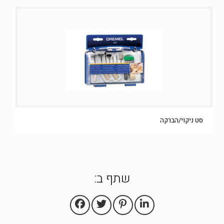
סט ניקוי/הברקה
שתף ב: