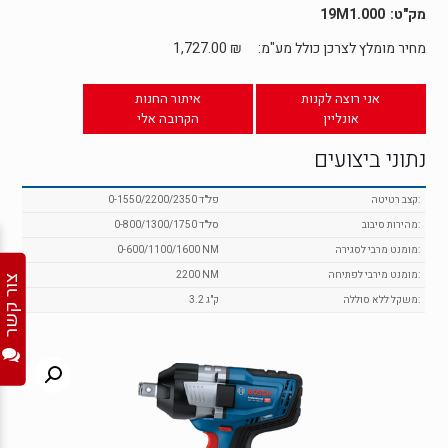
19M1.000
מחיר מומלץ לצרכן כולל מע"מ:
₪
1,727.00
אני רוצה לקנות
איתור החנות
אונליין
הקרובה אלי
נתוני ביצועים
:קצב רטיטה
0-1550/2200/2350 פל"ד
:מהירות סיבוב
0-800/1300/1750 סל"ד
:מומנט מרבי לסגירה
0-600/1100/1600 NM
:מומנט מירבי לפתיחה
2200 NM
צור קשר
:משקל ללא סוללה
3.2 ק"ג