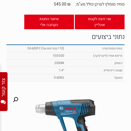
מחיר מומלץ לצרכן כולל מע"מ:
₪
545.00
אני רוצה לקנות
איתור החנות
אונליין
הקרובה אלי
נתוני ביצועים
:טווח טמפרטורה
50-630ºC (במדרגות של º10)
:זרימת אוויר (ליטר/דקה)
150-500
:הספק
2000W
:תצוגה דיגיטלית
1.4"
:משקל
0.65KG
צור קשר