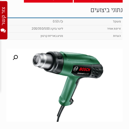
נתוני ביצועים
צור קשר
משקל
0.53 ק"ג
זרימת אוויר
200/350/500 ליטר בדקה
הערות
מגיע באריזת קרטון