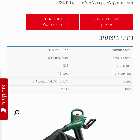
מחיר מומלץ לצרכן כולל מע"מ:
₪
734.00
אני רוצה לקנות
איתור החנות
אונליין
הקרובה אלי
נתוני ביצועים
עוצמת נשיפה
165-285קמ"ש
עוצמת שאיבה
160ליטר /לשניה
יחס גריסה
12:1
נפח שק איסוף
45 ליטר
משקל
3.4 ק"ג מפוח/4.7ק"ג שואב
צור קשר
וואט
2300