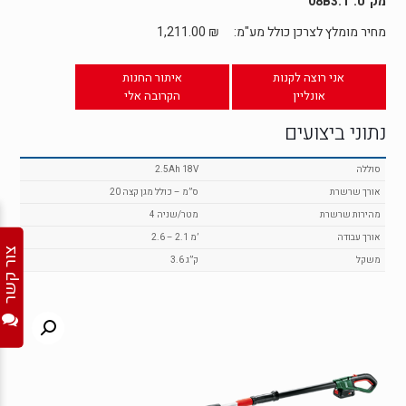
08B3.1
מחיר מומלץ לצרכן כולל מע"מ:
₪
1,211.00
אני רוצה לקנות
איתור החנות
אונליין
הקרובה אלי
נתוני ביצועים
סוללה
2.5Ah 18V
אורך שרשרת
20 ס”מ – כולל מגן קצה
מהירות שרשרת
4 מטר/שניה
אורך עבודה
2.6 – 2.1 מ’
צור קשר
משקל
3.6 ק”ג