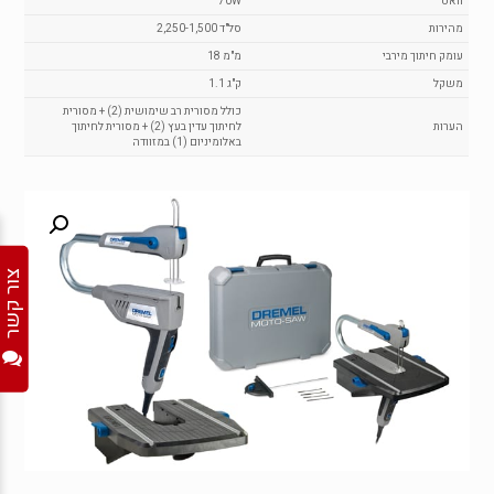
וואט
70W
מהירות
2,250-1,500 סל"ד
עומק חיתוך מירבי
18 מ"מ
משקל
1.1 ק"ג
כולל מסורית רב שימושית (2) + מסורית
הערות
לחיתוך עדין בעץ (2) + מסורית לחיתוך
באלומיניום (1) במזוודה
צור קשר