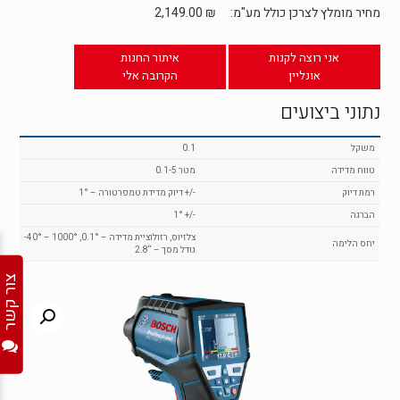
מחיר מומלץ לצרכן כולל מע"מ:
₪
2,149.00
אני רוצה לקנות
איתור החנות
אונליין
הקרובה אלי
נתוני ביצועים
משקל
0.1
טווח מדידה
0.1-5 מטר
רמת דיוק
דיוק מדידת טמפרטורה – 1° +/-
הברגה
1° +/-
-40° – 1000° צלזיוס, רזולוציית מדידה – 0.1°,
יחס הלימה
גודל מסך – “2.8
צור קשר