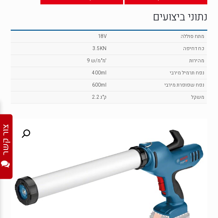
נתוני ביצועים
מתח סוללה
18V
כח דחיפה
3.5KN
מהירות
9 מ"מ/ש'
נפח תרמיל מירבי
400ml
נפח שפופרת מירבי
600ml
משקל
2.2 ק"ג
צור קשר