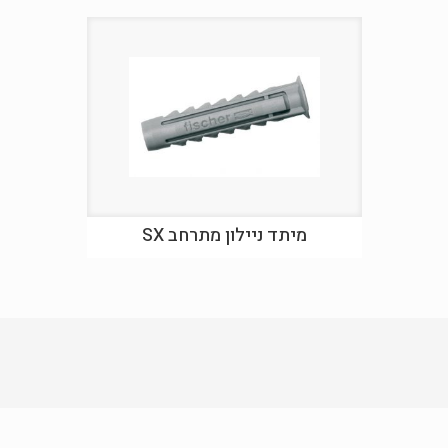
מיתד ניילון מתרחב SX