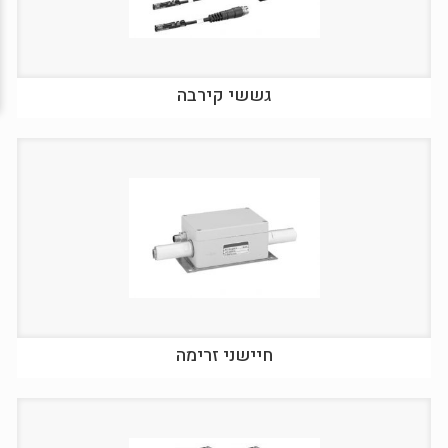
גששי קירבה
חיישני זרימה