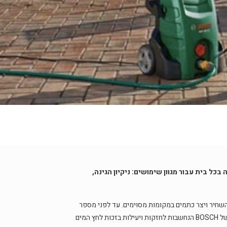
ל בית עבור מגוון שימושים: ניקיון הגינה,
שחיר ויצר כתמים במקומות מסוימים. עד לפני מספר
שנים משימת הניקיון לאחר החורף הייתה מתישה ומייגעת – אבל ההתקדמות הטכנולוגית לה אנו עדים היום לא פסחה על מכונות השטיפה של BOSCH הנחשבות לחזקות ויעילות בזכות לחץ המים