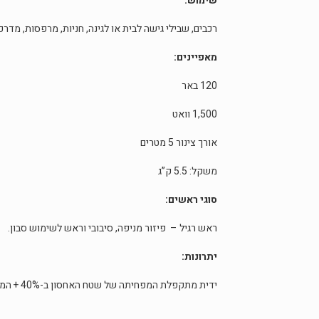
שימוש:
רכבים, שבילי גישה לבית או לגינה, חניות, מרפסות, מדרכות
מאפיינים:
120 באר
1,500 וואט
אורך צינור 5 מטרים
משקל: 5.5 ק”ג
סוגי ראשים:
ראש רגיל – פיזור מניפה, סיבובי וראש לשימוש סבון.
יתרונות:
ידית מתקפלת המפחיתה של שטח האחסון ב-40% + המכונה ניידת עם גלגלי גומי + חיבורי SDS + מיכל למילוי סבון.