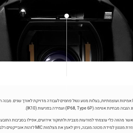
משפחת MIC של Bosch היא משפחה של מצלמות PTZ אמינות ועוצמתיות, בעלות מנוע נטול פחמים לעבודה מדויקת ל
IP68, Typ) ועמידה בפגיעות (IK10).
תקדמת, אשר מהווה כלי עוצמתי למודעות מצבית ולתחקור אירועים, אפילו בסביבות התובע
סריקה ויכולת מעקב אוטומטי אחר אובייקטים. בנוסף, בע