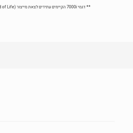
** דגמי 7000i הקיימים עתידים לצאת מייצור (End of Life) בסוף ינואר 2020.