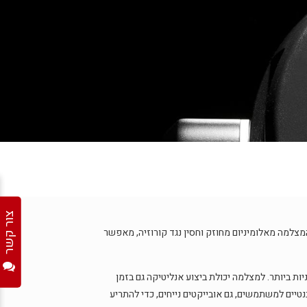
צור קשר
אורך שנים. מבנה המצלמה מאלומיניום מחוזק וחסין נגד קורוזיה, מאפשר
ניות ביותר. למצלמה יכולת ביצוע אנליטיקה גם בזמן
זרת מנגנון למידת מכונה מובנה, ניתן לאמן את מצלמות MIC לזהות אובייקטים רלבנטיים למשתמשים, גם אובייקטים נייחים, כדי להתריע