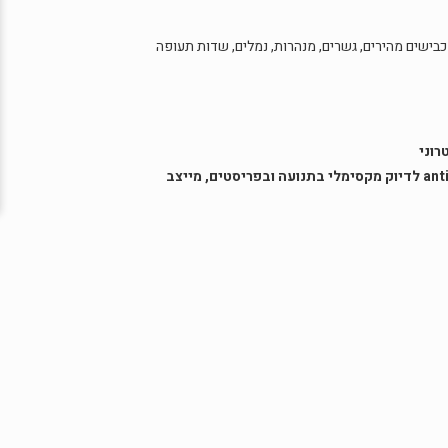
טור כבישים מהירים, גשרים, מנהרות, נמלים, שדות תעופה
MIC IP starlight 7100i enhanced model– מצלמת FHD עם חיישן 1/2" וזום אופטי x30, מפשיר חלון מובנה, מנגנון anti-backlash לדיוק מקסימלי בתנועה ובפריסטים, מייצב