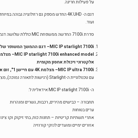
על פעילות חריגה.
דגם ה- 4K UHD החדש מספק גם רזולוציה גבו
ועוד.
סדרת 7100i החדשה ממשפחת MIC כוללת שלושה דגמים מתקדמים, אידאליים להגנה היקפית:
MIC IP starlight 7100i– דגם ההמשך המשופר של MIC 7000i הנוכחי. מצלמת FHD עם חיישן 1/2", זום אופטי x30 ומייצב אלקטרוני
אלקטרוני ויכולת אחסון מקומית
MIC IP ultra 7100i– מצלמת 4K עם חיישן 1", זום אופטי x12 ומייצב אופטי
עם טכנולוגיית ה-Starlight (רגישות לתאורה נמוכה), מצלמה זו היא הפתרון המושלם צורכי הדמיה איכותיים.
ה- MIC IP starlight 7100i אידאלית ל:
תחבורה – כבישים מהירים, רכבות, גשרים ומנהרות
ערים בטוחות
אתרי תשתיות קריטיות – תחנות כוח, בתי זיקוק וקו צינו
אזורים ימיים ומועדים לנזקי קורוזיה