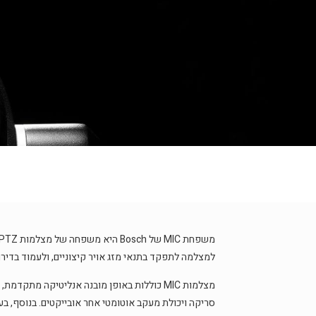
למצלמה לתפקד בתנאי מזג אויר קיצוניים, ולעמוד בדירוג הגבוה מבחינת אטימה (e 6P
מצלמות MIC כוללות באופן מובנה אנליטיקה מ