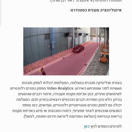
תמונות רלוונטיות (א"א 320 מ' / אור לבן 60 מ').
אינטליגנציה מובנית כסטנדרט:
בעזרת אנליטיקה מובנית במצלמה, המצלמות יכולות לספק תובנות
מעשיות לפני שמתרחש האירוע. Video Analytics מספק נתונים רלוונטיים
לשימושים אחרים, כגון אכיפת תקנות תעבורה, איתור רכבים שנוסעים
בכיוון הלא נכון וספירת רכבים הנכנסים ויוצאים בחניון חכם. המצלמה
יכולה גם לספק נתונים סטטיסטיים רלוונטיים, שמישים, כמו מספר
האנשים שנכנסים לאזור ספציפי, ניתוח התנהגות או סיוע באכיפת תקנות
בריאות ובטיחות (העלאת המודעות ליציאת חירום חסומה, למשל).
לפרטים נוספים לחץ
כאן