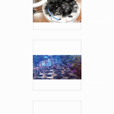
מצלמת Flexidome Multi 7000i —–
Traffic Detector