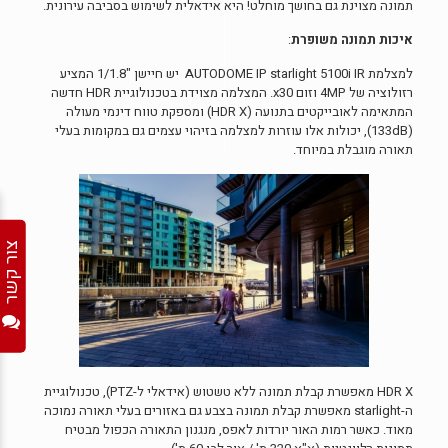
תמונה מצוינת גם בחושך מוחלט! היא אידאלית לשימוש בסביבה עירונית.
איכות תמונה משופרת
:
למצלמת AUTODOME IP starlight 5100i IR יש חיישן "1/1.8 המציע
רזולוציה של 4MP וזום x30. המצלמה מצוידת בטכנולוגיית HDR חדשה
המתאימה לאובייקטים בתנועה (HDR X) ומספקת טווח דינמי מעולה
(133dB), יכולות אלו עוזרות למצלמה בזיהוי עצמים גם במקומות בעלי
תאורה מוגבלת במיוחד.
צור קשר
HDR X מאפשרת קבלת תמונה ללא טשטוש (אידאלי ל-PTZ), טכנולוגיית
ה-starlight מאפשרת קבלת תמונה בצבע גם באזורים בעלי תאורה נמוכה
מאוד. כאשר רמות האור יורדות לאפס, מנגנון התאורה הכפול מבטיח