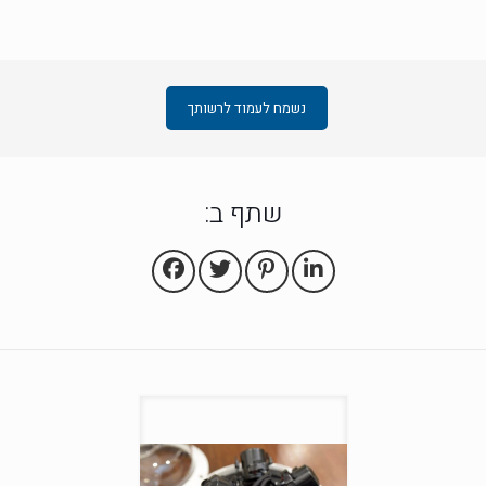
נשמח לעמוד לרשותך
שתף ב: