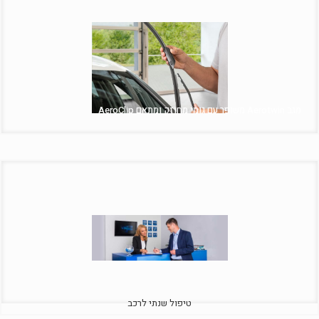
מגב Aerotwin משופר עם גומי מחוזק ומתאם AeroClip
טיפול שנתי לרכב