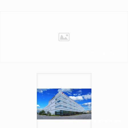
תקנון מבצע מונדיאל – לדיקו בע"מ
מיתוג חדש לחברת הממירים GoodWe