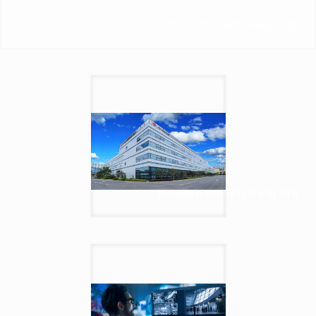
תקנון מבצע מונדיאל – לדיקו בע"מ
מיתוג חדש לחברת הממירים GoodWe