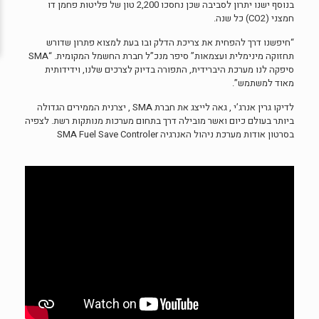
בנוסף ישנו יתרון לסביבה שכן נחסכו 2,200 טון של פליטות פחמן דו
חמצני (CO2) כל שנה.
“חיפשנו דרך להפחית את צריכת הדלק ובו בעת למצוא פתרון שדורש
תחזוקה מינימלית ועצמאות” סיפר מנכ”ל חברת החשמל המקומית. “SMA
סיפקה לנו מערכת היברידית, התפורה בדיוק לצרכים שלנו, וידידותית
מאוד למשתמש”.
לדיקו גרין אנרג’י , גאה לייצג את חברת SMA , יצרנית הממירים הגדולה
ביותר בעולם כיום ואשר מובילה דרך בתחום מערכות מנותקות רשת. לצפיה
בסרטון אודות מערכת ניהול האנרגיה SMA Fuel Save Controler